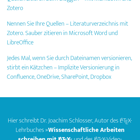
Zotero
Nennen Sie Ihre Quellen – Literaturverzeichnis mit
Zotero. Sauber zitieren in Microsoft Word und
LibreOffice
Jedes Mal, wenn Sie durch Dateinamen versionieren,
stirbt ein Kätzchen – Implizite Versionierung in
Confluence, OneDrive, SharePoint, Dropbox
Footer
Hier schreibt Dr. Joachim Schlosser, Autor des
L
T
X
-
A
E
Lehrbuches »
Wissenschaftliche Arbeiten
A
schreiben mit
L
T
X
« und des
L
T
X
-Video-
A