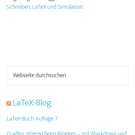
Schreiben, LaTeX und Simulation
.
Seitenspalte
Webseite
durchsuchen
LaTeX-Blog
LaTeX-Buch Auflage 7
Quellen zitieren beim Bloggen – mit Markdown und