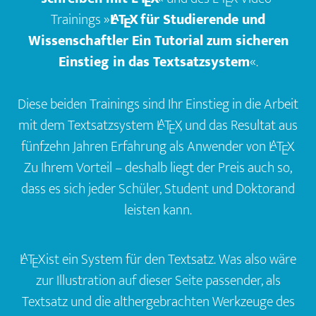
E
E
A
Trainings »
L
T
X
für Studierende und
E
Wissenschaftler Ein Tutorial zum sicheren
Einstieg in das Textsatzsystem
«.
Diese beiden Trainings sind Ihr Einstieg in die Arbeit
mit dem Textsatzsystem
L
T
X
, und das Resultat aus
A
E
fünfzehn Jahren Erfahrung als Anwender von
L
T
X
.
A
E
Zu Ihrem Vorteil – deshalb liegt der Preis auch so,
dass es sich jeder Schüler, Student und Doktorand
leisten kann.
L
T
X
ist ein System für den Textsatz. Was also wäre
A
E
zur Illustration auf dieser Seite passender, als
Textsatz und die althergebrachten Werkzeuge des