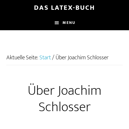
Zum
Zur
Zur
DAS LATEX-BUCH
Inhalt
Seitenspalte
Fußzeile
springen
springen
springen
MENU
Aktuelle Seite:
Start
/
Über Joachim Schlosser
Über Joachim
Schlosser