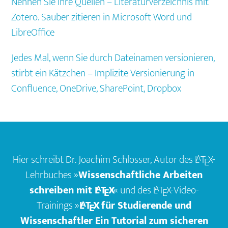
Nennen Sie Ihre Quellen – Literaturverzeichnis mit
Zotero. Sauber zitieren in Microsoft Word und
LibreOffice
Jedes Mal, wenn Sie durch Dateinamen versionieren,
stirbt ein Kätzchen – Implizite Versionierung in
Confluence, OneDrive, SharePoint, Dropbox
Footer
Hier schreibt Dr. Joachim Schlosser, Autor des
L
T
X
-
A
E
Lehrbuches »
Wissenschaftliche Arbeiten
A
schreiben mit
L
T
X
« und des
L
T
X
-Video-
A
E
E
A
Trainings »
L
T
X
für Studierende und
E
Wissenschaftler Ein Tutorial zum sicheren