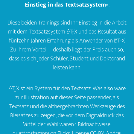
Einstieg in das Textsatzsystem
«.
Diese beiden Trainings sind Ihr Einstieg in die Arbeit
mit dem Textsatzsystem
L
T
X
, und das Resultat aus
A
E
fünfzehn Jahren Erfahrung als Anwender von
L
T
X
.
A
E
Zu Ihrem Vorteil – deshalb liegt der Preis auch so,
dass es sich jeder Schüler, Student und Doktorand
leisten kann.
L
T
X
ist ein System für den Textsatz. Was also wäre
A
E
zur Illustration auf dieser Seite passender, als
Textsatz und die althergebrachten Werkzeuge des
Bleisatzes zu zeigen, die vor dem Digitaldruck das
Mittel der Wahl waren? Bildnachweise:
quattrostagioni on Flickr
, License CC-BY.
Andrei