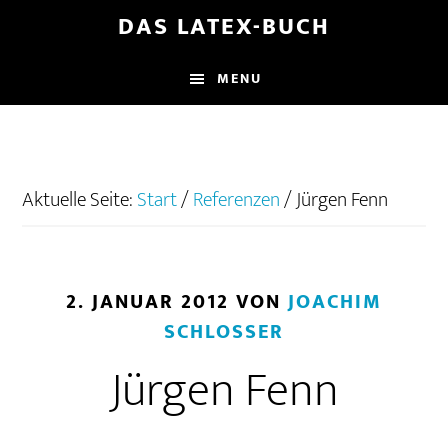
Zum
Zur
Zur
DAS LATEX-BUCH
Inhalt
Seitenspalte
Fußzeile
springen
springen
springen
MENU
Aktuelle Seite:
Start
/
Referenzen
/
Jürgen Fenn
2. JANUAR 2012
VON
JOACHIM
SCHLOSSER
Jürgen Fenn