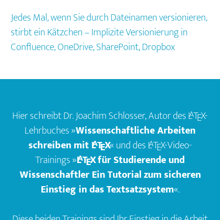
Jedes Mal, wenn Sie durch Dateinamen versionieren,
stirbt ein Kätzchen – Implizite Versionierung in
Confluence, OneDrive, SharePoint, Dropbox
Footer
Hier schreibt Dr. Joachim Schlosser, Autor des
L
T
X
-
A
E
Lehrbuches »
Wissenschaftliche Arbeiten
A
schreiben mit
L
T
X
« und des
L
T
X
-Video-
A
E
E
A
Trainings »
L
T
X
für Studierende und
E
Wissenschaftler Ein Tutorial zum sicheren
Einstieg in das Textsatzsystem
«.
Diese beiden Trainings sind Ihr Einstieg in die Arbeit