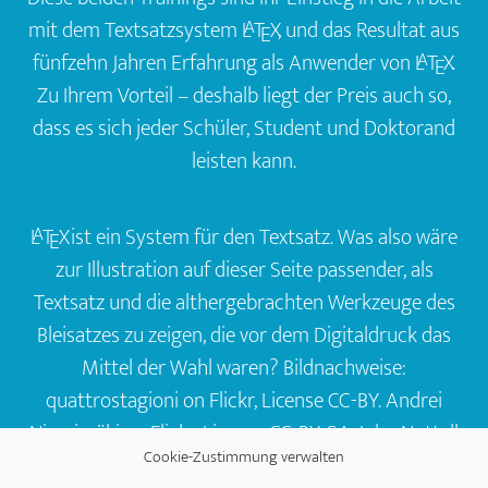
mit dem Textsatzsystem
L
T
X
, und das Resultat aus
A
E
fünfzehn Jahren Erfahrung als Anwender von
L
T
X
.
A
E
Zu Ihrem Vorteil – deshalb liegt der Preis auch so,
dass es sich jeder Schüler, Student und Doktorand
leisten kann.
L
T
X
ist ein System für den Textsatz. Was also wäre
A
E
zur Illustration auf dieser Seite passender, als
Textsatz und die althergebrachten Werkzeuge des
Bleisatzes zu zeigen, die vor dem Digitaldruck das
Mittel der Wahl waren? Bildnachweise:
quattrostagioni on Flickr
, License CC-BY.
Andrei
Niemimäki on Flickr
, License CC-BY-SA.
John Nuttall
Cookie-Zustimmung verwalten
on Flickr
, License CC-BY.
Tom Garnett on Flickr
,