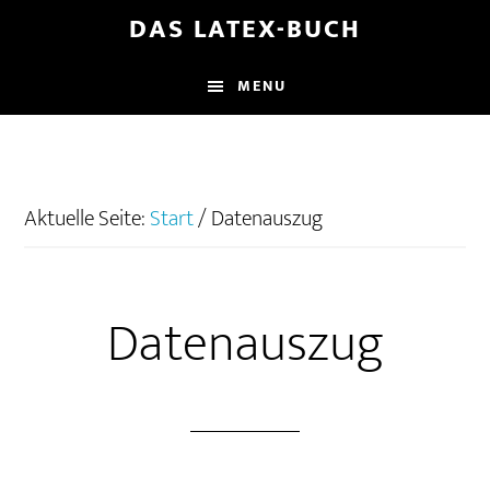
Zum
Zur
Zur
DAS LATEX-BUCH
Inhalt
Seitenspalte
Fußzeile
springen
springen
springen
MENU
Aktuelle Seite:
Start
/
Datenauszug
Datenauszug